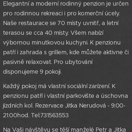
Elegantní a moderní rodinný penzion je určen
pro rodinnou rekreaci i pro komerční úcely.
Naše restaurace se 70 místy uvnitř, a letní
terasou se cca 40 místy. Všem nabízí
výbornou minutkovou kuchyni. K penzionu
patří i zahrada s grillem, kde můžete aktivne či
pasivně relaxovat. Pro ubytování
disponujeme 9 pokoji.
Každý pokoj má vlastní sociální zarízení. K
penzionu patří i vlastní parkovište a úschovna
jízdních kol. Rezervace Jitka Nerudová - 9:00-
21:00hod. Tel:731563553
Na Vaši návštěvu se těší manželé Petr a Jitka