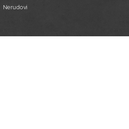
Nerudovi
Uspořádejte si u
nás vlastní akci
*Jitka a Petr Nerudovi*
382 23, Černá v Pošumaví 47
Czech Republic